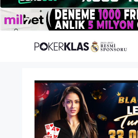
İçeriğe
atla