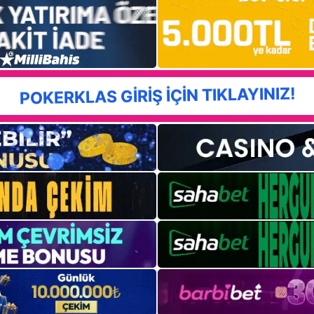
POKERKLAS GİRİŞ İÇİN TIKLAYINIZ!