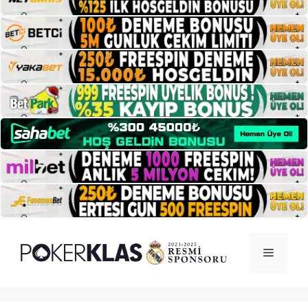
İçeriğe
atla
Menü