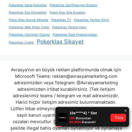
Pokerklas Sanal Kuponlar
Pokerklas Sertifikasyon Sistemi
Pokerklas Site Hizmetleri
Poker Klas Site Kuralları
Poker Klas Sosyal Ağlarda
Pokerklas TV
Pokerklas Twitter Girişi
Pokerklas Web Sitesi İşlem
Pokerklas Yardım Hattı
Pokerklas Çevrimiçi Casino
Pokerklas Özel Promosyonları
Pokerklas Şikayet
Pokerklas Üyelik
Avrasya'nın en büyük reklam platformunda olmak için
Microsoft Teams:
reklam@avrasyamarketing.com
adresimizden veya Telegram: @Avrasyamarketing
adresimizden irtibat kurabilirsiniz. (Tek iletişim
adreslerimiz teams / telegram ve mail adresimizdir.
Harici hiçbir iletişim adresimiz bulunmamaktadır.
Lütfen itibar etmeyiniz.) Türkiye yasalarına göre 7258
sayılı kanun uyarınca yasa dışı bahis oynamanın
cezaları mevcuttur. Şu an bulunduğunuz site hiç bir
şekilde illegal bahis oyunları oynatmıyor ve oynamaya