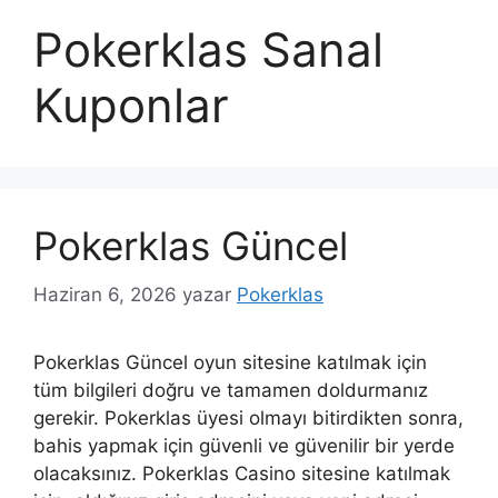
Pokerklas Sanal
Kuponlar
Pokerklas Güncel
Haziran 6, 2026
yazar
Pokerklas
Pokerklas Güncel oyun sitesine katılmak için
tüm bilgileri doğru ve tamamen doldurmanız
gerekir. Pokerklas üyesi olmayı bitirdikten sonra,
bahis yapmak için güvenli ve güvenilir bir yerde
olacaksınız. Pokerklas Casino sitesine katılmak