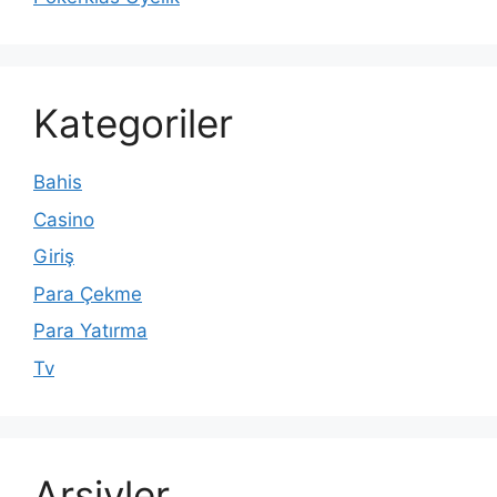
Kategoriler
Bahis
Casino
Giriş
Para Çekme
Para Yatırma
Tv
Arşivler