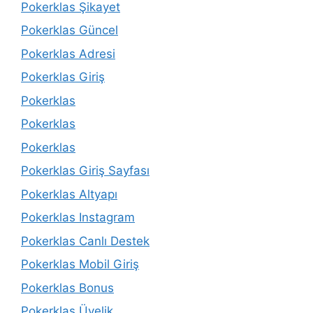
Pokerklas Şikayet
Pokerklas Güncel
Pokerklas Adresi
Pokerklas Giriş
Pokerklas
Pokerklas
Pokerklas
Pokerklas Giriş Sayfası
Pokerklas Altyapı
Pokerklas Instagram
Pokerklas Canlı Destek
Pokerklas Mobil Giriş
Pokerklas Bonus
Pokerklas Üyelik