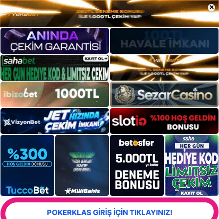
×
POKERKLAS GİRİŞ İÇİN TIKLAYINIZ!