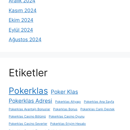
Aralık 2024
Kasım 2024
Ekim 2024
Eylül 2024
Ağustos 2024
Etiketler
Pokerklas
Poker Klas
Pokerklas Adresi
Pokerklas Altyapı
Pokerklas Ana Sayfa
Pokerklas Avantajlı Bonuslar
Pokerklas Bonus
Pokerklas Canlı Destek
Pokerklas Casino Bölümü
Pokerklas Casino Oyunu
Pokerklas Casino Severler
Pokerklas Erişim Hesabı