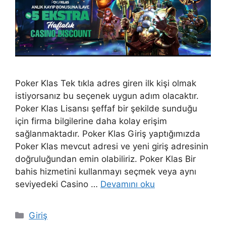
Poker Klas Tek tıkla adres giren ilk kişi olmak
istiyorsanız bu seçenek uygun adım olacaktır.
Poker Klas Lisansı şeffaf bir şekilde sunduğu
için firma bilgilerine daha kolay erişim
sağlanmaktadır. Poker Klas Giriş yaptığımızda
Poker Klas mevcut adresi ve yeni giriş adresinin
doğruluğundan emin olabiliriz. Poker Klas Bir
bahis hizmetini kullanmayı seçmek veya aynı
seviyedeki Casino …
Devamını oku
Kategoriler
Giriş