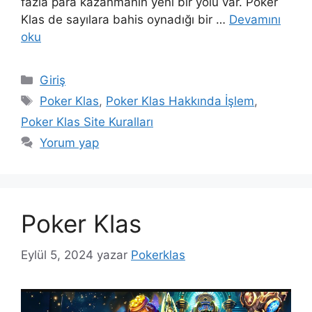
fazla para kazanmanın yeni bir yolu var. Poker
Klas de sayılara bahis oynadığı bir …
Devamını
oku
Kategoriler
Giriş
Etiketler
Poker Klas
,
Poker Klas Hakkında İşlem
,
Poker Klas Site Kuralları
Yorum yap
Poker Klas
Eylül 5, 2024
yazar
Pokerklas