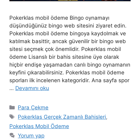
Pokerklas mobil ödeme Bingo oynamayı
düşündüğünüz bingo web sitesini ziyaret edin.
Pokerklas mobil ödeme bingoya kaydolmak ve
katılmak basittir, ancak güvenilir bir bingo web
sitesi seçmek çok önemlidir. Pokerklas mobil
ödeme Lisanslı bir bahis sitesine üye olarak
hiçbir endişe yaşamadan canlı bingo oynamanın
keyfini çıkarabilirsiniz. Pokerklas mobil ödeme
sporları ilk incelenen kategoridir. Ana sayfa spor
…
Devamını oku
Kategoriler
Para Çekme
Etiketler
Pokerklas Gerçek Zamanlı Bahisleri
,
Pokerklas Mobil Ödeme
Yorum yap