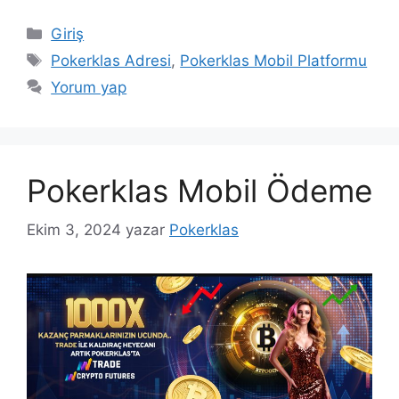
Kategoriler
Giriş
Etiketler
Pokerklas Adresi
,
Pokerklas Mobil Platformu
Yorum yap
Pokerklas Mobil Ödeme
Ekim 3, 2024
yazar
Pokerklas