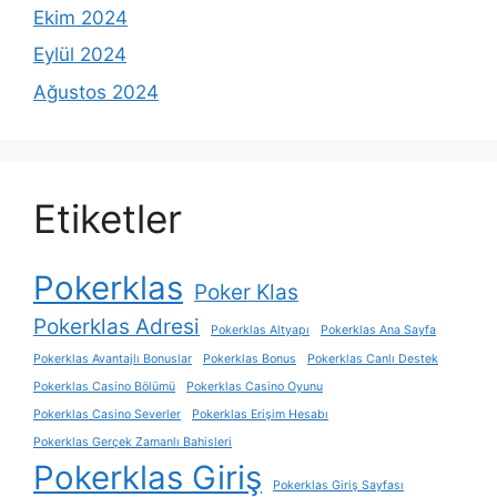
Ekim 2024
Eylül 2024
Ağustos 2024
Etiketler
Pokerklas
Poker Klas
Pokerklas Adresi
Pokerklas Altyapı
Pokerklas Ana Sayfa
Pokerklas Avantajlı Bonuslar
Pokerklas Bonus
Pokerklas Canlı Destek
Pokerklas Casino Bölümü
Pokerklas Casino Oyunu
Pokerklas Casino Severler
Pokerklas Erişim Hesabı
Pokerklas Gerçek Zamanlı Bahisleri
Pokerklas Giriş
Pokerklas Giriş Sayfası