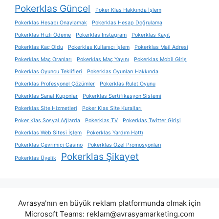
Pokerklas Güncel
Poker Klas Hakkında İşlem
Pokerklas Hesabı Onaylamak
Pokerklas Hesap Doğrulama
Pokerklas Hızlı Ödeme
Pokerklas Instagram
Pokerklas Kayıt
Pokerklas Kaç Oldu
Pokerklas Kullanıcı İşlem
Pokerklas Mail Adresi
Pokerklas Maç Oranları
Pokerklas Maç Yayını
Pokerklas Mobil Giriş
Pokerklas Oyuncu Teklifleri
Pokerklas Oyunları Hakkında
Pokerklas Profesyonel Çözümler
Pokerklas Rulet Oyunu
Pokerklas Sanal Kuponlar
Pokerklas Sertifikasyon Sistemi
Pokerklas Site Hizmetleri
Poker Klas Site Kuralları
Poker Klas Sosyal Ağlarda
Pokerklas TV
Pokerklas Twitter Girişi
Pokerklas Web Sitesi İşlem
Pokerklas Yardım Hattı
Pokerklas Çevrimiçi Casino
Pokerklas Özel Promosyonları
Pokerklas Şikayet
Pokerklas Üyelik
Avrasya'nın en büyük reklam platformunda olmak için
Microsoft Teams:
reklam@avrasyamarketing.com