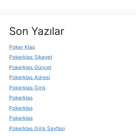
Son Yazılar
Poker Klas
Pokerklas Şikayet
Pokerklas Güncel
Pokerklas Adresi
Pokerklas Giriş
Pokerklas
Pokerklas
Pokerklas
Pokerklas Giriş Sayfası