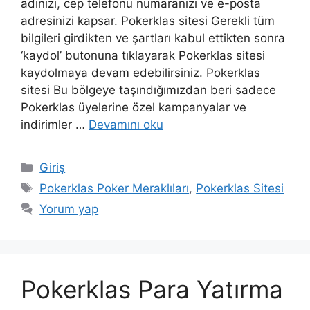
adınızı, cep telefonu numaranızı ve e-posta
adresinizi kapsar. Pokerklas sitesi Gerekli tüm
bilgileri girdikten ve şartları kabul ettikten sonra
‘kaydol’ butonuna tıklayarak Pokerklas sitesi
kaydolmaya devam edebilirsiniz. Pokerklas
sitesi Bu bölgeye taşındığımızdan beri sadece
Pokerklas üyelerine özel kampanyalar ve
indirimler …
Devamını oku
Kategoriler
Giriş
Etiketler
Pokerklas Poker Meraklıları
,
Pokerklas Sitesi
Yorum yap
Pokerklas Para Yatırma