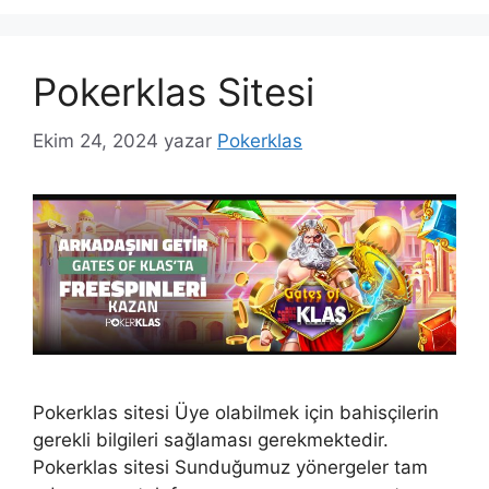
Pokerklas Sitesi
Ekim 24, 2024
yazar
Pokerklas
Pokerklas sitesi Üye olabilmek için bahisçilerin
gerekli bilgileri sağlaması gerekmektedir.
Pokerklas sitesi Sunduğumuz yönergeler tam