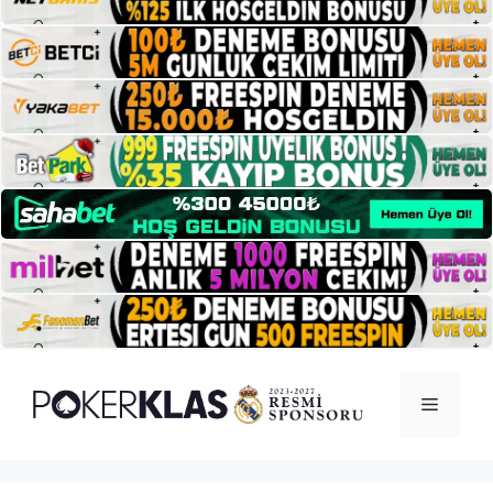
İçeriğe
atla
Menü