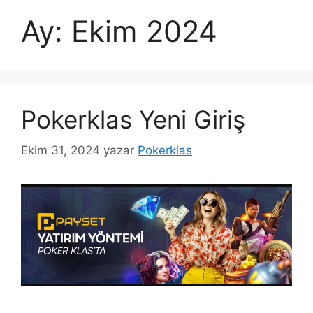
Ay:
Ekim 2024
Pokerklas Yeni Giriş
Ekim 31, 2024
yazar
Pokerklas