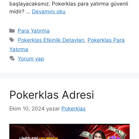
başlayacaksınız. Pokerklas para yatırma güvenli
midir? …
Devamını oku
Kategoriler
Para Yatırma
Etiketler
Pokerklas Etkinlik Detayları
,
Pokerklas Para
Yatırma
Yorum yap
Pokerklas Adresi
Ekim 10, 2024
yazar
Pokerklas