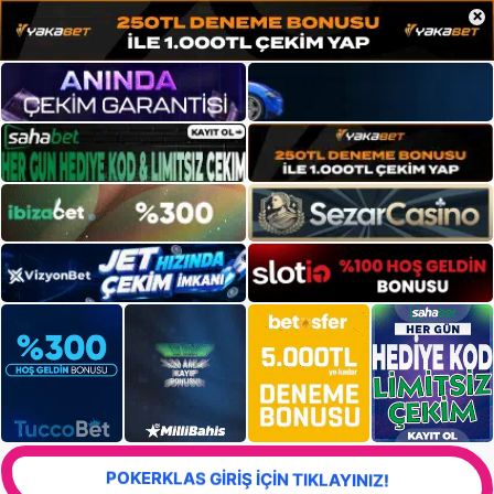
×
POKERKLAS GİRİŞ İÇİN TIKLAYINIZ!