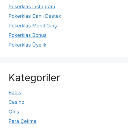
Pokerklas Instagram
Pokerklas Canlı Destek
Pokerklas Mobil Giriş
Pokerklas Bonus
Pokerklas Üyelik
Kategoriler
Bahis
Casino
Giriş
Para Çekme