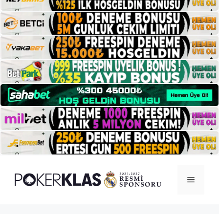
İçeriğe
atla
Menü