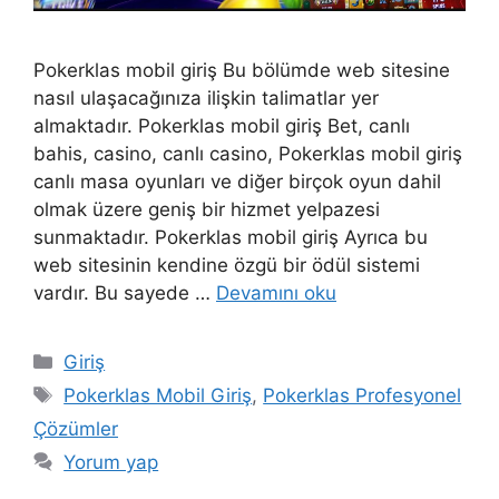
Pokerklas mobil giriş Bu bölümde web sitesine
nasıl ulaşacağınıza ilişkin talimatlar yer
almaktadır. Pokerklas mobil giriş Bet, canlı
bahis, casino, canlı casino, Pokerklas mobil giriş
canlı masa oyunları ve diğer birçok oyun dahil
olmak üzere geniş bir hizmet yelpazesi
sunmaktadır. Pokerklas mobil giriş Ayrıca bu
web sitesinin kendine özgü bir ödül sistemi
vardır. Bu sayede …
Devamını oku
Kategoriler
Giriş
Etiketler
Pokerklas Mobil Giriş
,
Pokerklas Profesyonel
Çözümler
Yorum yap