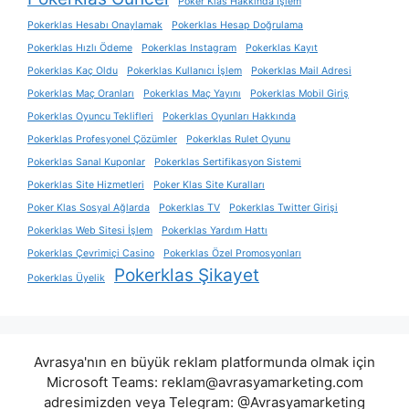
Poker Klas Hakkında İşlem
Pokerklas Hesabı Onaylamak
Pokerklas Hesap Doğrulama
Pokerklas Hızlı Ödeme
Pokerklas Instagram
Pokerklas Kayıt
Pokerklas Kaç Oldu
Pokerklas Kullanıcı İşlem
Pokerklas Mail Adresi
Pokerklas Maç Oranları
Pokerklas Maç Yayını
Pokerklas Mobil Giriş
Pokerklas Oyuncu Teklifleri
Pokerklas Oyunları Hakkında
Pokerklas Profesyonel Çözümler
Pokerklas Rulet Oyunu
Pokerklas Sanal Kuponlar
Pokerklas Sertifikasyon Sistemi
Pokerklas Site Hizmetleri
Poker Klas Site Kuralları
Poker Klas Sosyal Ağlarda
Pokerklas TV
Pokerklas Twitter Girişi
Pokerklas Web Sitesi İşlem
Pokerklas Yardım Hattı
Pokerklas Çevrimiçi Casino
Pokerklas Özel Promosyonları
Pokerklas Şikayet
Pokerklas Üyelik
Avrasya'nın en büyük reklam platformunda olmak için
Microsoft Teams:
reklam@avrasyamarketing.com
adresimizden veya Telegram: @Avrasyamarketing