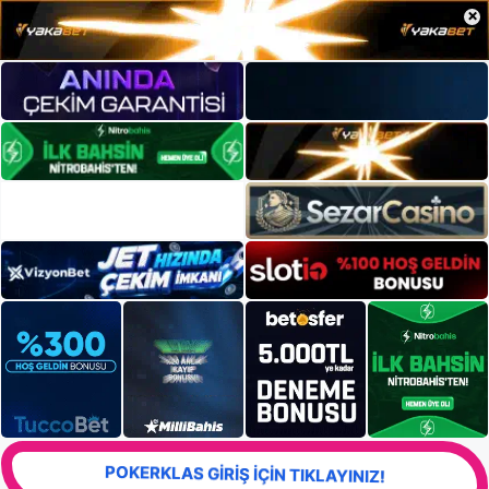
×
POKERKLAS GİRİŞ İÇİN TIKLAYINIZ!