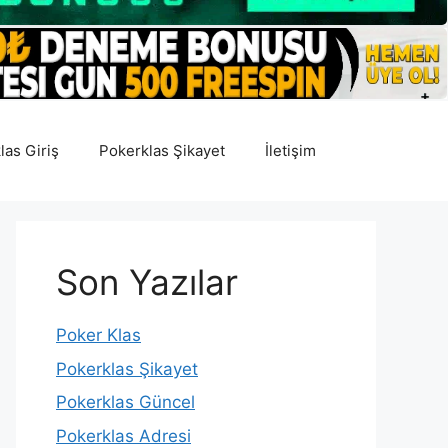
las Giriş
Pokerklas Şikayet
İletişim
Son Yazılar
Poker Klas
Pokerklas Şikayet
Pokerklas Güncel
Pokerklas Adresi