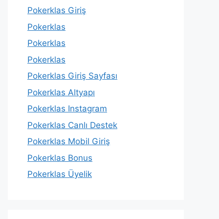
Pokerklas Giriş
Pokerklas
Pokerklas
Pokerklas
Pokerklas Giriş Sayfası
Pokerklas Altyapı
Pokerklas Instagram
Pokerklas Canlı Destek
Pokerklas Mobil Giriş
Pokerklas Bonus
Pokerklas Üyelik