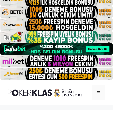
İçeriğe
atla
Menü