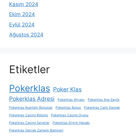
Kasım 2024
Ekim 2024
Eylül 2024
Ağustos 2024
Etiketler
Pokerklas
Poker Klas
Pokerklas Adresi
Pokerklas Altyapı
Pokerklas Ana Sayfa
Pokerklas Avantajlı Bonuslar
Pokerklas Bonus
Pokerklas Canlı Destek
Pokerklas Casino Bölümü
Pokerklas Casino Oyunu
Pokerklas Casino Severler
Pokerklas Erişim Hesabı
Pokerklas Gerçek Zamanlı Bahisleri