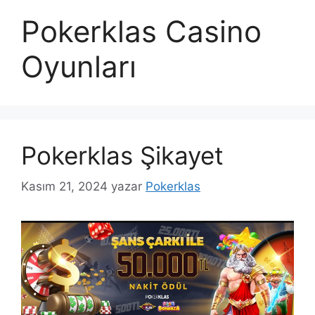
Pokerklas Casino
Oyunları
Pokerklas Şikayet
Kasım 21, 2024
yazar
Pokerklas