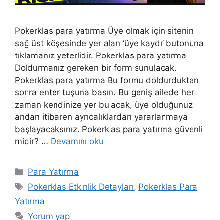
Pokerklas para yatırma Üye olmak için sitenin
sağ üst köşesinde yer alan ‘üye kaydı’ butonuna
tıklamanız yeterlidir. Pokerklas para yatırma
Doldurmanız gereken bir form sunulacak.
Pokerklas para yatırma Bu formu doldurduktan
sonra enter tuşuna basın. Bu geniş ailede her
zaman kendinize yer bulacak, üye olduğunuz
andan itibaren ayrıcalıklardan yararlanmaya
başlayacaksınız. Pokerklas para yatırma güvenli
midir? …
Devamını oku
Kategoriler
Para Yatırma
Etiketler
Pokerklas Etkinlik Detayları
,
Pokerklas Para
Yatırma
Yorum yap