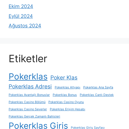
Ekim 2024
Eylül 2024
Ağustos 2024
Etiketler
Pokerklas
Poker Klas
Pokerklas Adresi
Pokerklas Altyapı
Pokerklas Ana Sayfa
Pokerklas Avantajlı Bonuslar
Pokerklas Bonus
Pokerklas Canlı Destek
Pokerklas Casino Bölümü
Pokerklas Casino Oyunu
Pokerklas Casino Severler
Pokerklas Erişim Hesabı
Pokerklas Gerçek Zamanlı Bahisleri
Pokerklas Giriş
Pokerklas Giriş Sayfası