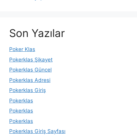
Son Yazılar
Poker Klas
Pokerklas Şikayet
Pokerklas Güncel
Pokerklas Adresi
Pokerklas Giriş
Pokerklas
Pokerklas
Pokerklas
Pokerklas Giriş Sayfası