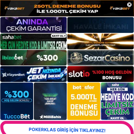
×
POKERKLAS GİRİŞ İÇİN TIKLAYINIZ!