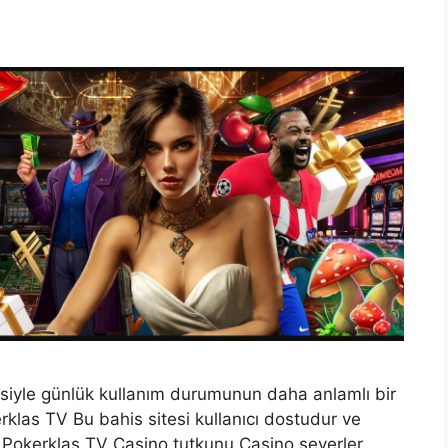
esiyle günlük kullanım durumunun daha anlamlı bir
rklas TV Bu bahis sitesi kullanıcı dostudur ve
. Pokerklas TV Casino tutkunu Casino severler,