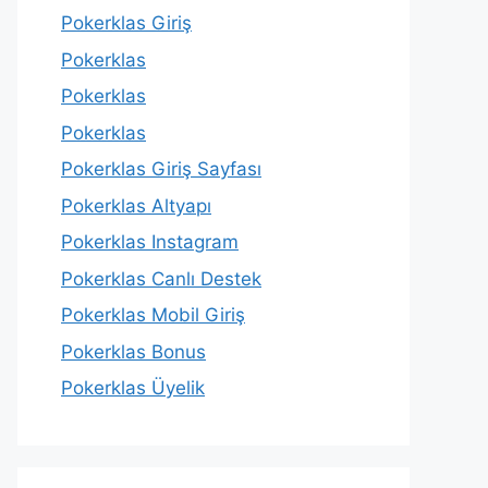
Pokerklas Giriş
Pokerklas
Pokerklas
Pokerklas
Pokerklas Giriş Sayfası
Pokerklas Altyapı
Pokerklas Instagram
Pokerklas Canlı Destek
Pokerklas Mobil Giriş
Pokerklas Bonus
Pokerklas Üyelik