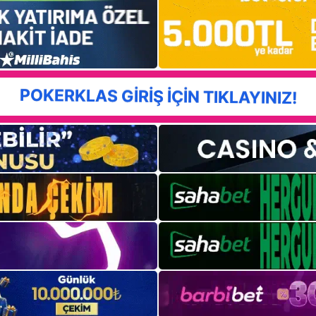
POKERKLAS GİRİŞ İÇİN TIKLAYINIZ!