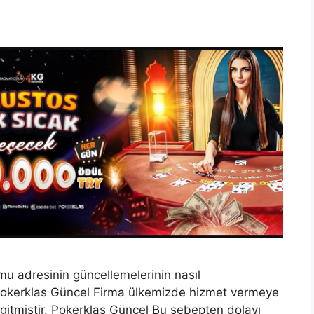
mu adresinin güncellemelerinin nasıl
 Pokerklas Güncel Firma ülkemizde hizmet vermeye
gitmiştir. Pokerklas Güncel Bu sebepten dolayı