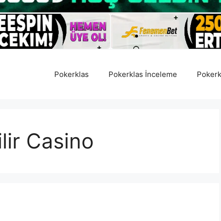
Pokerklas
Pokerklas İnceleme
Pokerk
lir Casino