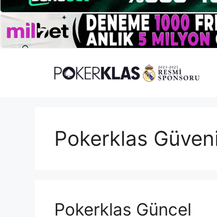
İçeriğe
atla
Pokerklas Güveni
Pokerklas Güncel