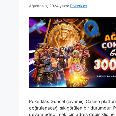
Ağustos 9, 2024
yazar
Pokerklas
Pokerklas Güncel çevrimiçi Casino platfor
doğrulanacağı sık görülen bir durumdur.
devam edebilmek için adres değişikliğine 