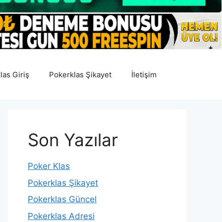
las Giriş
Pokerklas Şikayet
İletişim
Son Yazılar
Poker Klas
Pokerklas Şikayet
Pokerklas Güncel
Pokerklas Adresi