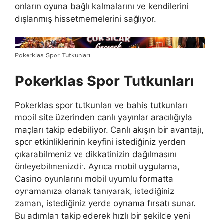
onların oyuna bağlı kalmalarını ve kendilerini
dışlanmış hissetmemelerini sağlıyor.
Pokerklas Spor Tutkunları
Pokerklas Spor Tutkunları
Pokerklas spor tutkunları ve bahis tutkunları
mobil site üzerinden canlı yayınlar aracılığıyla
maçları takip edebiliyor. Canlı akışın bir avantajı,
spor etkinliklerinin keyfini istediğiniz yerden
çıkarabilmeniz ve dikkatinizin dağılmasını
önleyebilmenizdir. Ayrıca mobil uygulama,
Casino oyunlarını mobil uyumlu formatta
oynamanıza olanak tanıyarak, istediğiniz
zaman, istediğiniz yerde oynama fırsatı sunar.
Bu adımları takip ederek hızlı bir şekilde yeni