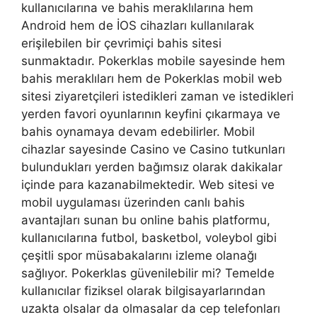
kullanıcılarına ve bahis meraklılarına hem
Android hem de İOS cihazları kullanılarak
erişilebilen bir çevrimiçi bahis sitesi
sunmaktadır. Pokerklas mobile sayesinde hem
bahis meraklıları hem de Pokerklas mobil web
sitesi ziyaretçileri istedikleri zaman ve istedikleri
yerden favori oyunlarının keyfini çıkarmaya ve
bahis oynamaya devam edebilirler. Mobil
cihazlar sayesinde Casino ve Casino tutkunları
bulundukları yerden bağımsız olarak dakikalar
içinde para kazanabilmektedir. Web sitesi ve
mobil uygulaması üzerinden canlı bahis
avantajları sunan bu online bahis platformu,
kullanıcılarına futbol, ​​basketbol, ​​voleybol gibi
çeşitli spor müsabakalarını izleme olanağı
sağlıyor. Pokerklas güvenilebilir mi? Temelde
kullanıcılar fiziksel olarak bilgisayarlarından
uzakta olsalar da olmasalar da cep telefonları