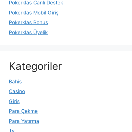
Pokerklas Canlı Destek
Pokerklas Mobil Giriş
Pokerklas Bonus
Pokerklas Üyelik
Kategoriler
Bahis
Casino
Giriş
Para Çekme
Para Yatırma
Tv