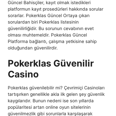
Güncel Bahisçiler, kayıt olmak istedikleri
platformun kayıt prosedürleri hakkında sorular
sorarlar. Pokerklas Güncel Ortaya çıkan
sorulardan biri Pokerklas listesinin
güvenilirliğidir. Bu sorunun cevabının evet
olması muhtemeldir. Pokerklas Güncel
Platforma bağlantı, çalışma yetkisine sahip
olduğundan güvenilirdir.
Pokerklas Güvenilir
Casino
Pokerklas güvenilebilir mi? Çevrimiçi Casinoları
tartışırken genellikle akla ilk gelen şey güvenlik
kaygılarıdır. Bunun nedeni ise son yıllarda
popülaritesi artan online oyun sitelerinin
güvenilmezlik gibi sorunlarla karşılaşarak