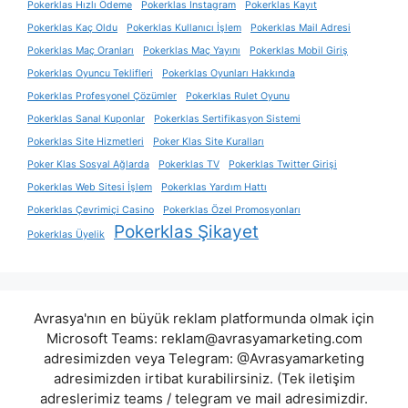
Pokerklas Hızlı Ödeme
Pokerklas Instagram
Pokerklas Kayıt
Pokerklas Kaç Oldu
Pokerklas Kullanıcı İşlem
Pokerklas Mail Adresi
Pokerklas Maç Oranları
Pokerklas Maç Yayını
Pokerklas Mobil Giriş
Pokerklas Oyuncu Teklifleri
Pokerklas Oyunları Hakkında
Pokerklas Profesyonel Çözümler
Pokerklas Rulet Oyunu
Pokerklas Sanal Kuponlar
Pokerklas Sertifikasyon Sistemi
Pokerklas Site Hizmetleri
Poker Klas Site Kuralları
Poker Klas Sosyal Ağlarda
Pokerklas TV
Pokerklas Twitter Girişi
Pokerklas Web Sitesi İşlem
Pokerklas Yardım Hattı
Pokerklas Çevrimiçi Casino
Pokerklas Özel Promosyonları
Pokerklas Şikayet
Pokerklas Üyelik
Avrasya'nın en büyük reklam platformunda olmak için
Microsoft Teams:
reklam@avrasyamarketing.com
adresimizden veya Telegram: @Avrasyamarketing
adresimizden irtibat kurabilirsiniz. (Tek iletişim
adreslerimiz teams / telegram ve mail adresimizdir.